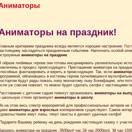
Аниматоры
Аниматоры на праздник!
Главным критерием праздника всегда является хорошее настроение. Гост
настоящему насладиться праздничным событием. Наполнить особой атм
остроумные
аниматоры на праздник
.
В образе любимых героев они готовы инсценировать увлекательную исто
вовлечены в процесс происходящего. Приглашение аниматора на праздн
способных фантазировать и верить в происходящее. Так, если
аниматор
программой, облачившись в костюмы героев полюбившихся мультфильмо
восторгом будут рады пожать лапу мохнатому льву Бонифацию, или потя
если уж совсем повезет, то можно будет сделать селфи с настоящими п
Расставание с детским садом помогут организовать
аниматоры на вып
в школьную стезю организуют
аниматоры в школу
.
Но на этом весь спектр мероприятий для профессиональных актеров не з
даже
аниматоры для взрослых
кооперативов существуют. Самое интер
удовольствием жмут лапы, тянут хвосты и делают удачные селфи!
Подарите Вашему ребенку на день рождения настоящую сказку с участи
Заказать аниматора на праздник -3500руб час,2й час-2000руб, 3й час-150