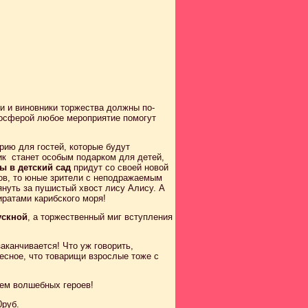
и и виновники торжества должны по-
осферой любое мероприятие помогут
рию для гостей, которые будут
ик станет особым подарком для детей,
ы в детский сад
придут со своей новой
в, то юные зрители с неподражаемым
нуть за пушистый хвост лису Алису. А
иратами карибского моря!
ускной
, а торжественный миг вступления
аканчивается! Что уж говорить,
есное, что товарищи взрослые тоже с
ем волшебных героев!
0руб.