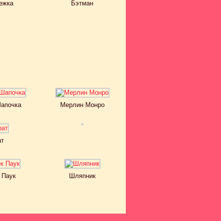
ежка
Бэтман
Шапочка
Мерлин Монро
ат
 Паук
Шляпник